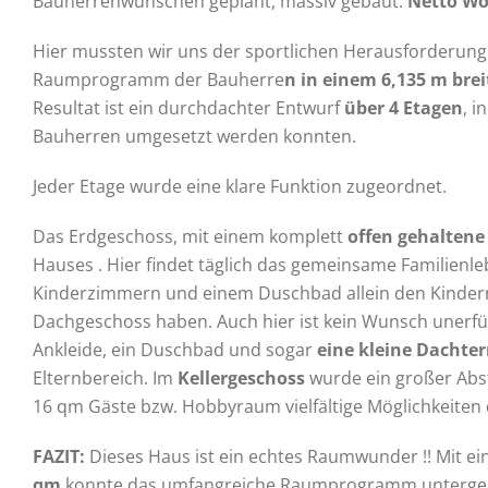
Bauherrenwünschen geplant, massiv gebaut.
Netto Wo
Hier mussten wir uns der sportlichen Herausforderung
Raumprogramm der Bauherre
n in einem 6,135 m bre
Resultat ist ein durchdachter Entwurf
über 4 Etagen
, 
Bauherren umgesetzt werden konnten.
Jeder Etage wurde eine klare Funktion zugeordnet.
Das Erdgeschoss, mit einem komplett
offen gehaltene
Hauses . Hier findet täglich das gemeinsame Familienl
Kinderzimmern und einem Duschbad allein den Kindern
Dachgeschoss haben. Auch hier ist kein Wunsch unerfül
Ankleide, ein Duschbad und sogar
eine kleine Dachter
Elternbereich. Im
Kellergeschoss
wurde ein großer Abst
16 qm Gäste bzw. Hobbyraum vielfältige Möglichkeiten 
FAZIT:
Dieses Haus ist ein echtes Raumwunder !! Mit ei
qm
konnte das umfangreiche Raumprogramm untergebra