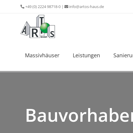
Zum
+49 (0) 2224 98718-0
|
info@artos-haus.de
Inhalt
springen
Massivhäuser
Leistungen
Sanier
Bauvorhaben