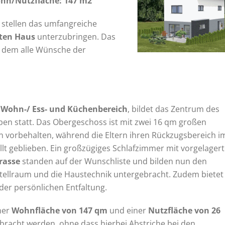
hn/Nutzfläche: 147 m2
 stellen das umfangreiche
iten Haus
unterzubringen. Das
in dem alle Wünsche der
 Wohn-/ Ess- und Küchenbereich
, bildet das Zentrum des
eben statt. Das Obergeschoss ist mit zwei 16 qm großen
 vorbehalten, während die Eltern ihren Rückzugsbereich i
lt geblieben. Ein großzügiges Schlafzimmer mit vorgelagert
rasse
standen auf der Wunschliste und bilden nun den
ellraum und die Haustechnik untergebracht. Zudem bietet 
der persönlichen Entfaltung.
ner
Wohnfläche von 147
qm
und einer
Nutzfläche von 26
cht werden, ohne dass hierbei Abstriche bei den