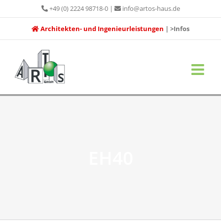
Zum
+49 (0) 2224 98718-0
|
info@artos-haus.de
Inhalt
Architekten- und Ingenieurleistungen
| >Infos
springen
EH40