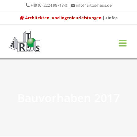
Zum
+49 (0) 2224 98718-0
|
info@artos-haus.de
Inhalt
Architekten- und Ingenieurleistungen
| >Infos
springen
Bauvorhaben 2017