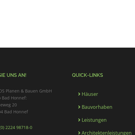
IE UNS AN!
QUICK-LINKS
OS Planen & Bauen GmbH
Häuser
 Bad Honnef:
deweg 20
Bauvorhaben
04 Bad Honnef
Leistungen
(0) 2224 98718-0
Architektenleistungen