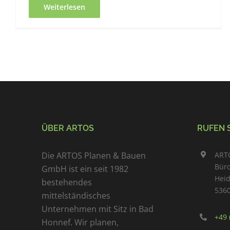
Weiterlesen
ÜBER ARTOS
RUFEN S
Die ARTOS Planen & Bauen
ART
Büro
GmbH ist ein seit 1982
Hei
bestehendes
536
mittelständisches
Unternehmen mit Sitz in Bad
+49 
Honnef. Wir planen,