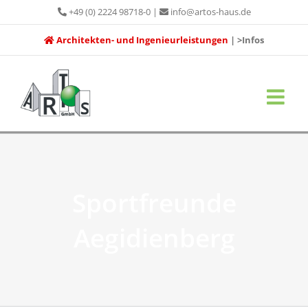
Zum
+49 (0) 2224 98718-0
|
info@artos-haus.de
Inhalt
Architekten- und Ingenieurleistungen
| >Infos
springen
Sportfreunde
Aegidienberg